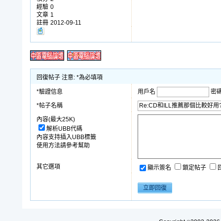
經驗
0
文章
1
註冊
2012-09-11
回復帖子 注意: *為必填項
*驗證信息
用戶名
密
*帖子名稱
內容(最大25K)
解析UBB代碼
內容支持插入UBB標籤
使用方法請參考幫助
其它選項
顯示簽名
鎖定帖子