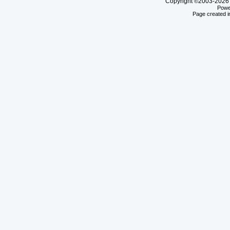
Copyright
2003-20
©
Powe
Page created i