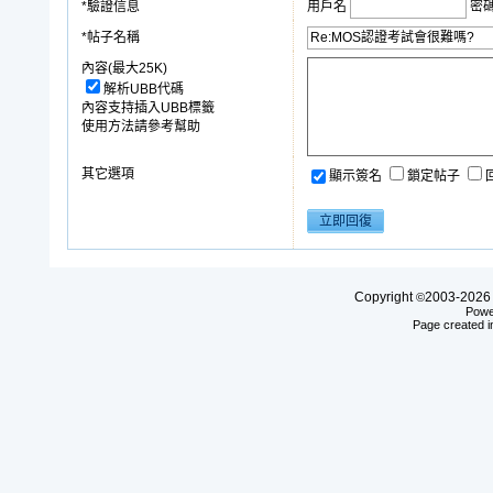
*驗證信息
用戶名
密
*帖子名稱
內容(最大25K)
解析UBB代碼
內容支持插入UBB標籤
使用方法請參考幫助
其它選項
顯示簽名
鎖定帖子
Copyright
2003-20
©
Powe
Page created i