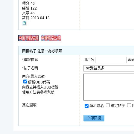
積分
46
經驗
122
文章
46
註冊
2013-04-13
回復帖子 注意: *為必填項
*驗證信息
用戶名
密
*帖子名稱
內容(最大25K)
解析UBB代碼
內容支持插入UBB標籤
使用方法請參考幫助
其它選項
顯示簽名
鎖定帖子