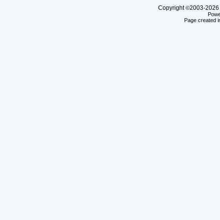
Copyright
2003-20
©
Powe
Page created i