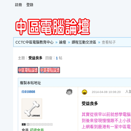
註冊
登錄
CCTC中區電腦教育中心
論壇
課程互動交流區
查看帖子
主題：
受益良多
回復：
1
帖
複製本帖地址
f1010808
人氣
2014-04-08 10:06:20
受益良多
其實從很早以前就想學電腦
到後來發現慢慢跟不上小孩
上網看到鹿港有一家中區電
會員
認證會員