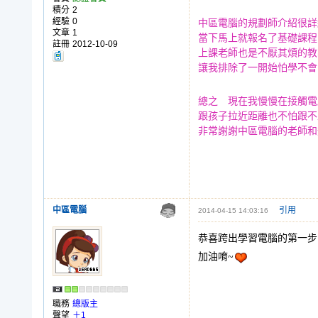
積分
2
經驗
0
中區電腦的規劃師介紹很詳
文章
1
當下馬上就報名了基礎課程
註冊
2012-10-09
上課老師也是不厭其煩的教
讓我排除了一開始怕學不會
總之 現在我慢慢在接觸電
跟孩子拉近距離也不怕跟不
非常謝謝中區電腦的老師和
中區電腦
引用
2014-04-15 14:03:16
恭喜跨出學習電腦的第一步
加油唷~
職務
總版主
聲望
＋1