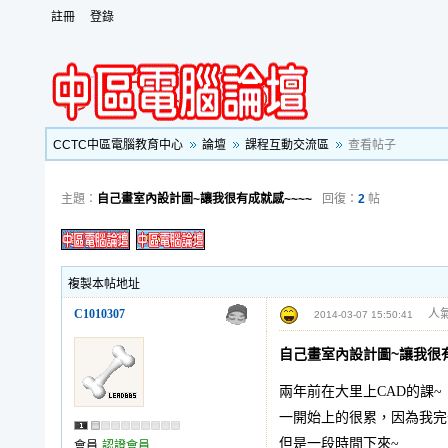
註冊
登錄
CCTC中區電腦教育中心
論壇
課程互動交流區
查看帖子
主題：
自己畫室內設計圖~讓我很有成就感~~~~
回復：
2
帖
複製本帖地址
C1010307
人氣
2014-03-07 15:50:41
自己畫室內設計圖~讓我很有
兩年前在大里上CAD的課~
一開始上的很累，因為我完
但是一段時間下來~
會員
認證會員