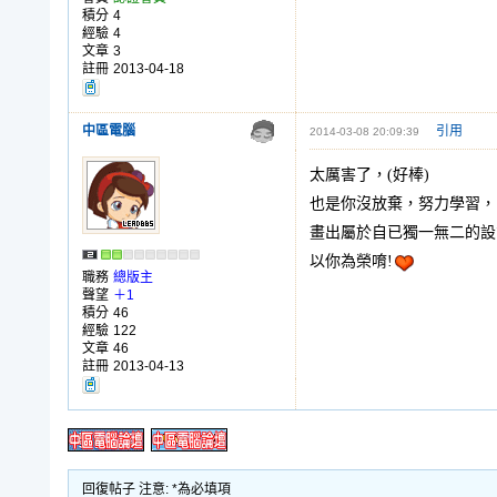
積分
4
經驗
4
文章
3
註冊
2013-04-18
中區電腦
引用
2014-03-08 20:09:39
太厲害了，(好棒)
也是你沒放棄，努力學習，
畫出屬於自已獨一無二的設
以你為榮唷!
職務
總版主
聲望
＋1
積分
46
經驗
122
文章
46
註冊
2013-04-13
回復帖子 注意: *為必填項