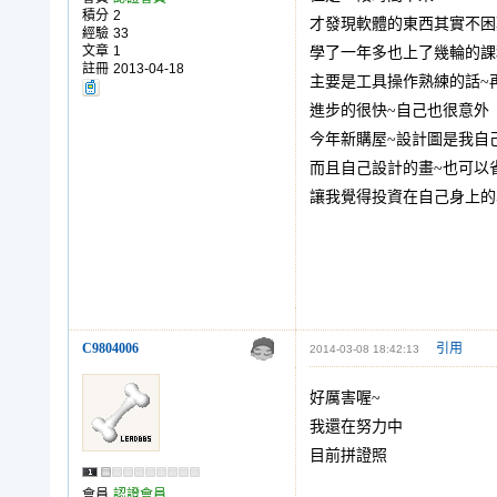
積分
2
才發現軟體的東西其實不困
經驗
33
文章
1
學了一年多也上了幾輪的課
註冊
2013-04-18
主要是工具操作熟練的話~
進步的很快~自己也很意外
今年新購屋~設計圖是我自
而且自己設計的畫~也可以
讓我覺得投資在自己身上的
C9804006
引用
2014-03-08 18:42:13
好厲害喔~
我還在努力中
目前拼證照
會員
認證會員