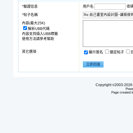
*驗證信息
用戶名
密
*帖子名稱
內容(最大25K)
解析UBB代碼
內容支持插入UBB標籤
使用方法請參考幫助
其它選項
顯示簽名
鎖定帖子
Copyright
2003-20
©
Powe
Page created i