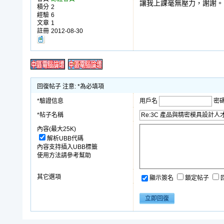
讓我上課毫無壓力，謝謝。
積分
2
經驗
6
文章
1
註冊
2012-08-30
回復帖子 注意: *為必填項
*驗證信息
用戶名
密
*帖子名稱
內容(最大25K)
解析UBB代碼
內容支持插入UBB標籤
使用方法請參考幫助
其它選項
顯示簽名
鎖定帖子