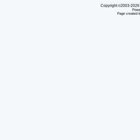
Copyright
2003-20
©
Powe
Page created i