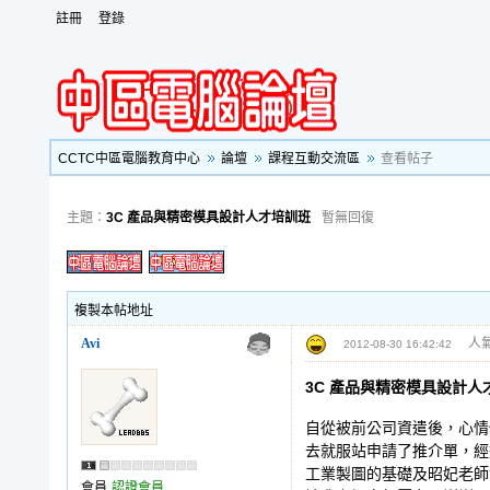
註冊
登錄
CCTC中區電腦教育中心
論壇
課程互動交流區
查看帖子
主題：
3C 產品與精密模具設計人才培訓班
暫無回復
複製本帖地址
Avi
人氣
2012-08-30 16:42:42
3C 產品與精密模具設計人
自從被前公司資遣後，心情
去就服站申請了推介單，經
工業製圖的基礎及昭妃老師
會員
認證會員