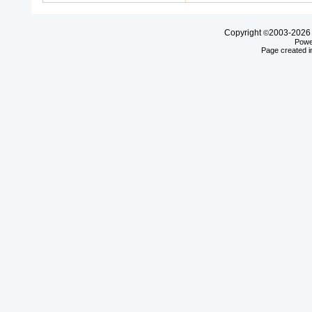
Copyright
2003-20
©
Powe
Page created i