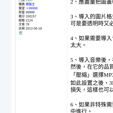
門派
CEO
2、應盡量把圖
職務
總版主
聲望
＋99999
財富
99999
3、導入的圖片格式
積分
100157
經驗
2124
可是要透明時又
文章
79
註冊
2012-06-18
4、如果需要導入
太大。
5、導入音樂後
然後，在它的品
「壓縮」選擇MP3
如此設置之後，3
損失，這樣也可以
6、如果非特殊
中進行。