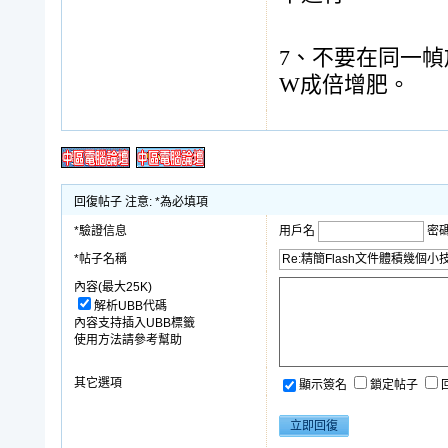
7、不要在同一幀
W成倍增肥。
回復帖子 注意: *為必填項
*驗證信息
用戶名
密
*帖子名稱
內容(最大25K)
解析UBB代碼
內容支持插入UBB標籤
使用方法請參考幫助
其它選項
顯示簽名
鎖定帖子