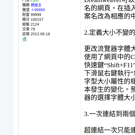
Dreamweav
門派
CEO
職務
總版主
名的網頁。在插
聲望
＋99999
財富
99999
案名改為相應
積分
100157
經驗
2124
文章
79
2.定義大小不變
註冊
2012-06-18
更改流覽器字體
使用了網頁中的C
快速鍵“Shift+F
下滑鼠右鍵執行“N
字型大小屬性的
本發生的變化。
器的選擇字體
3.一次連結到兩
超連結一次只能