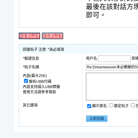
最後在該對話方塊上複選
即可。
回復帖子 注意: *為必填項
*驗證信息
用戶名
密
*帖子名稱
內容(最大25K)
解析UBB代碼
內容支持插入UBB標籤
使用方法請參考幫助
其它選項
顯示簽名
鎖定帖子