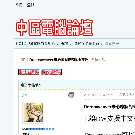
註冊
登錄
CCTC中區電腦教育中心
論壇
課程互動交流區
查看帖子
主題：
Dreamweaver未必瞭解的5個小技巧
暫無回復
複製本帖地址
jcs
人氣：250
2012-07-02 14:07:21
Dreamweaver未必瞭解
1.讓DW支援中