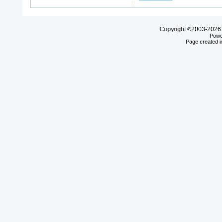
Copyright
2003-20
©
Powe
Page created i