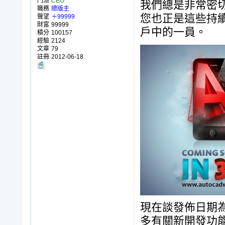
門派
CEO
我們總是非常密
職務
總版主
您也正是這些持續
聲望
＋99999
財富
99999
戶中的一員。
積分
100157
經驗
2124
文章
79
註冊
2012-06-18
現在談發佈日期
多有關新開發功