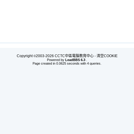
Copyright
2003-2026 CCTC中區電腦教育中心 -
清空COOKIE
©
Powered by
LeadBBS 6.3
.
Page created in 0.0625 seconds with 4 queries.