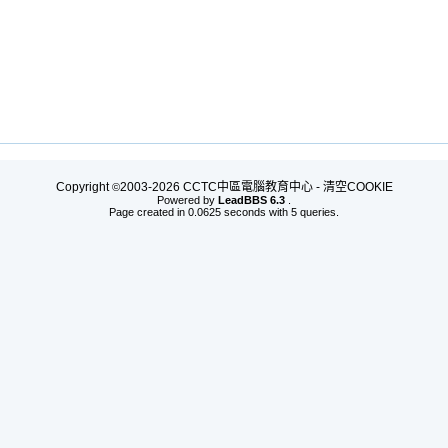
Copyright
2003-2026 CCTC中區電腦教育中心 -
清空COOKIE
©
Powered by
LeadBBS 6.3
.
Page created in 0.0625 seconds with 5 queries.