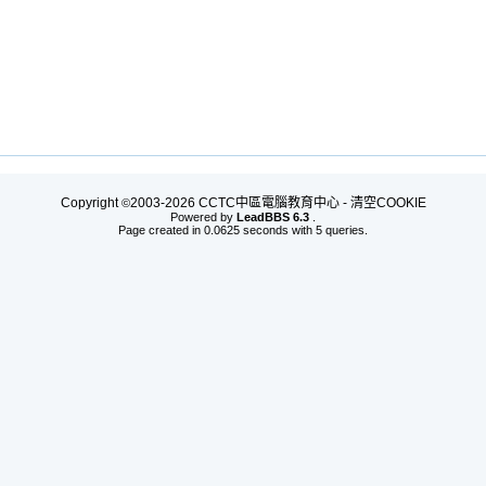
Copyright
2003-2026 CCTC中區電腦教育中心 -
清空COOKIE
©
Powered by
LeadBBS 6.3
.
Page created in 0.0625 seconds with 5 queries.