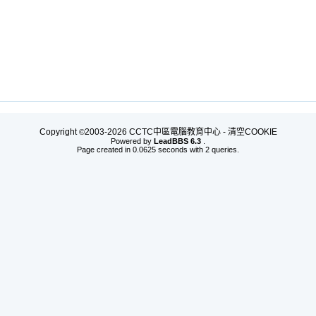
Copyright
2003-2026 CCTC中區電腦教育中心 -
清空COOKIE
©
Powered by
LeadBBS 6.3
.
Page created in 0.0625 seconds with 2 queries.