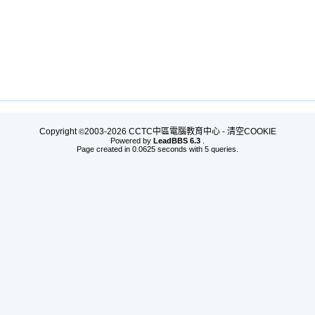
Copyright
2003-2026 CCTC中區電腦教育中心 -
清空COOKIE
©
Powered by
LeadBBS 6.3
.
Page created in 0.0625 seconds with 5 queries.