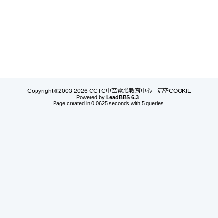
Copyright
2003-2026 CCTC中區電腦教育中心 -
清空COOKIE
©
Powered by
LeadBBS 6.3
.
Page created in 0.0625 seconds with 5 queries.