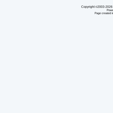
Copyright
2003-20
©
Powe
Page created i