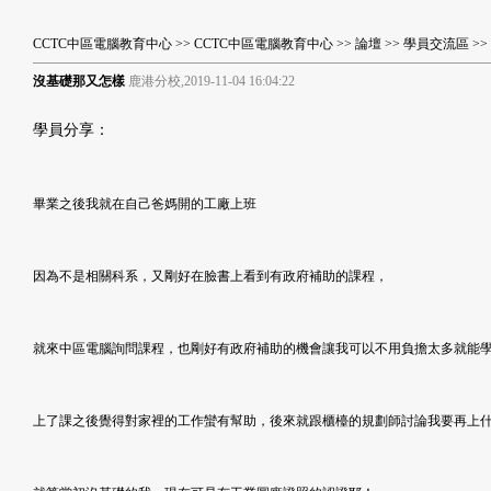
CCTC中區電腦教育中心
>>
CCTC中區電腦教育中心
>>
論壇
>>
學員交流區
>
沒基礎那又怎樣
鹿港分校,2019-11-04 16:04:22
學員分享：
畢業之後我就在自己爸媽開的工廠上班
因為不是相關科系，又剛好在臉書上看到有政府補助的課程，
就來中區電腦詢問課程，也剛好有政府補助的機會讓我可以不用負擔太多就能學
上了課之後覺得對家裡的工作蠻有幫助，後來就跟櫃檯的規劃師討論我要再上