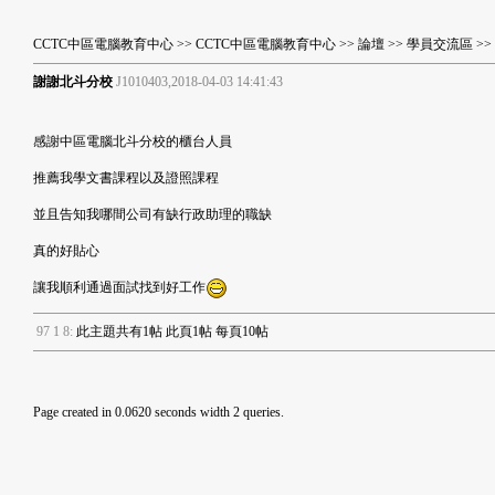
CCTC中區電腦教育中心
>>
CCTC中區電腦教育中心
>>
論壇
>>
學員交流區
>
謝謝北斗分校
J1010403,2018-04-03 14:41:43
感謝中區電腦北斗分校的櫃台人員
推薦我學文書課程以及證照課程
並且告知我哪間公司有缺行政助理的職缺
真的好貼心
讓我順利通過面試找到好工作
9
7
1
8
:
此主題共有1帖 此頁1帖 每頁10帖
Page created in 0.0620 seconds width 2 queries.