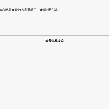
 re:我爸是在100年就幫我買了，好像比現在划...
[
查看完整模式
]