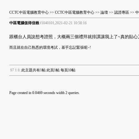
CCTC中區電腦教育中心
>>
CCTC中區電腦教育中心
>>
論壇
>>
認證專區
>> 
中區電腦值得信賴
f1040101,2021-02-21 10:58:16
跟櫃台人員說想考證照，大概兩三個禮拜就排課讓我上了~真的貼心又
而且就在自己熟悉的環境考試，基乎忘記緊張呢~!
9
7
1
8
:
此主題共有1帖 此頁1帖 每頁10帖
Page created in 0.0469 seconds width 2 queries.