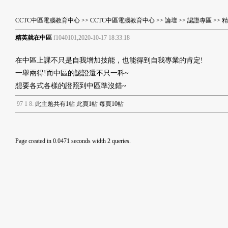
CCTC中區電腦教育中心
>>
CCTC中區電腦教育中心
>>
論壇
>>
認證專區
>> 
精英就在中區
f1040101,2020-10-17 18:33:18
在中區上課不只是自我增加技能，也能得到自我專業的肯定!
一舉兩得!而中區的認證還不只一科~
想要各式各樣的證照到中區準沒錯~
9
7
1
8
:
此主題共有1帖 此頁1帖 每頁10帖
Page created in 0.0471 seconds width 2 queries.