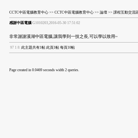
CCTC中區電腦教育中心
>>
CCTC中區電腦教育中心
>>
論壇
>>
課程互動交流
感謝中區電腦
G1010203,2016-05-30 17:51:02
非常謝謝溪湖中區電腦,讓我學到一技之長,可以學以致用~
9
7
1
8
:
此主題共有1帖 此頁1帖 每頁10帖
Page created in 0.0469 seconds width 2 queries.