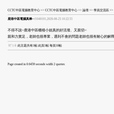
CCTC中區電腦教育中心
>>
CCTC中區電腦教育中心
>>
論壇
>>
學員交流區
>
鹿港中區電腦真棒~
f1040101,2020-08-25 10:22:55
不得不說~鹿港中區櫃檯小姐真的好活潑、又親切~
親和力實足，老師也很專業，遇到不會的問題老師也很有耐心的解釋
9
7
1
8
:
此主題共有1帖 此頁1帖 每頁10帖
Page created in 0.0459 seconds width 2 queries.