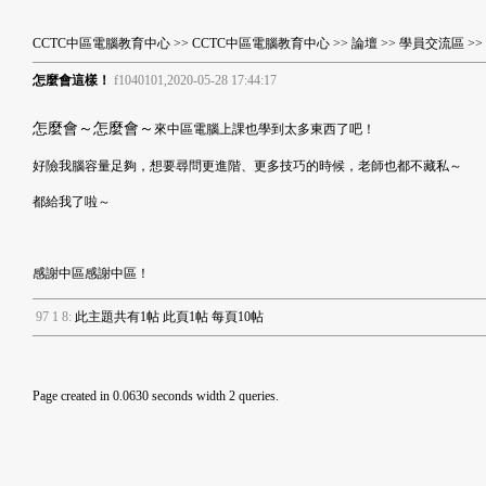
CCTC中區電腦教育中心
>>
CCTC中區電腦教育中心
>>
論壇
>>
學員交流區
>
怎麼會這樣！
f1040101,2020-05-28 17:44:17
怎麼會～怎麼會～
來中區電腦上課也學到太多東西了吧！
好險我腦容量足夠，想要尋問更進階、更多技巧的時候，老師也都不藏私～
都給我了啦～
感謝中區感謝中區！
9
7
1
8
:
此主題共有1帖 此頁1帖 每頁10帖
Page created in 0.0630 seconds width 2 queries.