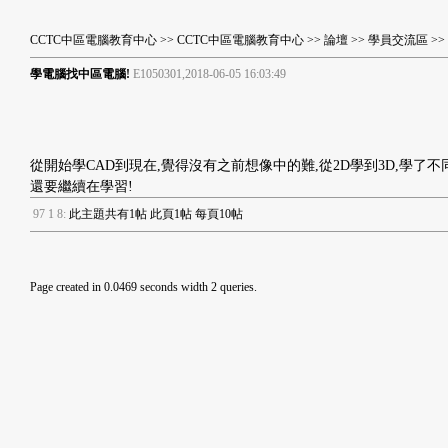
CCTC中區電腦教育中心
>>
CCTC中區電腦教育中心
>>
論壇
>>
學員交流區
>>
學電腦找中區電腦!
E1050301,2018-06-05 16:03:49
從開始學CAD到現在,覺得沒有之前想像中的難,從2D學到3D,學了
還要繼續在學習!
9
7
1
8
:
此主題共有1帖 此頁1帖 每頁10帖
Page created in 0.0469 seconds width 2 queries.