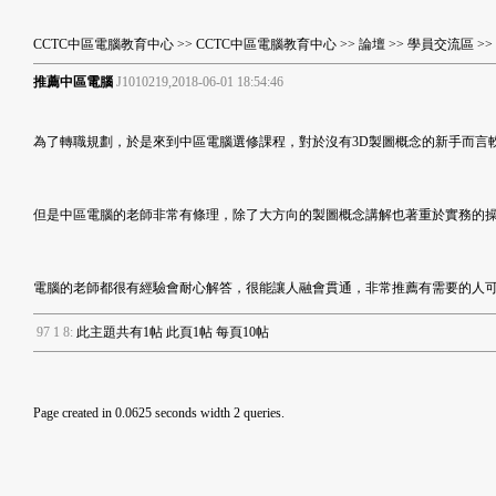
CCTC中區電腦教育中心
>>
CCTC中區電腦教育中心
>>
論壇
>>
學員交流區
>
推薦中區電腦
J1010219,2018-06-01 18:54:46
為了轉職規劃，於是來到中區電腦
選修課程，對於沒有3D製圖概念的新手而言
但是中區電腦的老師非常有條理，除了大方向的製圖概念講解也著重於實務的
電腦的老師都很有經驗會耐心解答，很能讓人融會貫通，非常推薦有需要的人
9
7
1
8
:
此主題共有1帖 此頁1帖 每頁10帖
Page created in 0.0625 seconds width 2 queries.