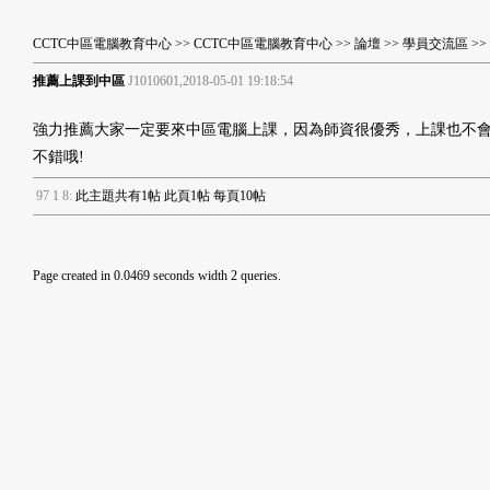
CCTC中區電腦教育中心
>>
CCTC中區電腦教育中心
>>
論壇
>>
學員交流區
>
推薦上課到中區
J1010601,2018-05-01 19:18:54
強力推薦大家一定要來中區電腦上課，因為師資很優秀，上課也不
不錯哦!
9
7
1
8
:
此主題共有1帖 此頁1帖 每頁10帖
Page created in 0.0469 seconds width 2 queries.