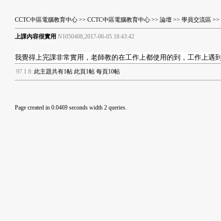
CCTC中區電腦教育中心
>>
CCTC中區電腦教育中心
>>
論壇
>>
學員交流區
>
上課內容很實用
N1050408,2017-06-05 18:43:42
我覺得上完課非常實用，老師教的在工作上都使用的到，工作上遇
9
7
1
8
:
此主題共有1帖 此頁1帖 每頁10帖
Page created in 0.0469 seconds width 2 queries.