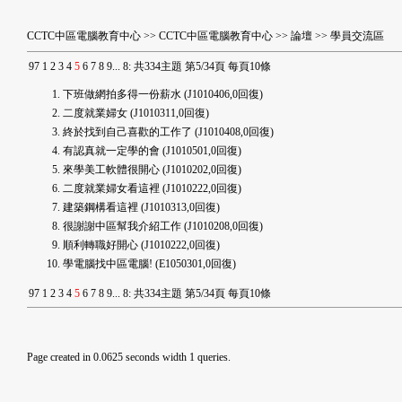
CCTC中區電腦教育中心
>>
CCTC中區電腦教育中心
>>
論壇
>>
學員交流區
9
7
1
2
3
4
5
6
7
8
9
...
8
:
共334主題 第5/34頁 每頁10條
下班做網拍多得一份薪水
(J1010406,0回復)
二度就業婦女
(J1010311,0回復)
終於找到自己喜歡的工作了
(J1010408,0回復)
有認真就一定學的會
(J1010501,0回復)
來學美工軟體很開心
(J1010202,0回復)
二度就業婦女看這裡
(J1010222,0回復)
建築鋼構看這裡
(J1010313,0回復)
很謝謝中區幫我介紹工作
(J1010208,0回復)
順利轉職好開心
(J1010222,0回復)
學電腦找中區電腦!
(E1050301,0回復)
9
7
1
2
3
4
5
6
7
8
9
...
8
:
共334主題 第5/34頁 每頁10條
Page created in 0.0625 seconds width 1 queries.