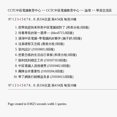
CCTC中區電腦教育中心
>>
CCTC中區電腦教育中心
>>
論壇
>>
學員交流區
9
7
1
2
3
4
5
6
7
8
...
8
:
共334主題 第4/34頁 每頁10條
想學就趕快來和美中區電腦就對了
(和美分校,0回復)
培養專長的第一選擇~~
(bliss0715,0回復)
溪湖中區電腦~學電腦的好夥伴
(施子妤,0回復)
沒基礎那又怎樣
(鹿港分校,0回復)
室內設計
(J1010601,0回復)
想要怎樣的生活自己掌握
(和美分校,0回復)
順利找到穩定工作
(J1010710,0回復)
中區電腦人員很優秀
(J1010402,0回復)
團隊合作重要性
(J1010204,0回復)
學了網路行銷獲益良多
(J1010413,0回復)
9
7
1
2
3
4
5
6
7
8
...
8
:
共334主題 第4/34頁 每頁10條
Page created in 0.0625 seconds width 1 queries.