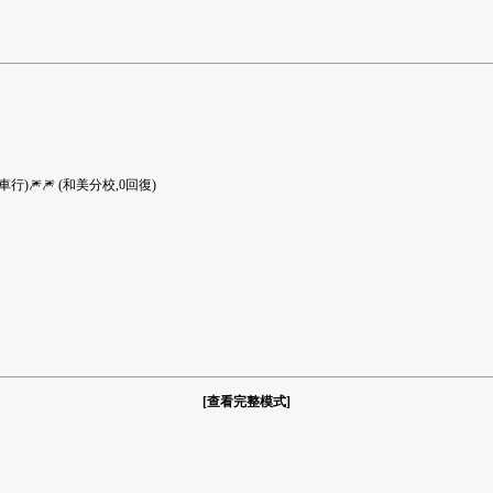
)🎆🎆
(和美分校,0回復)
[
查看完整模式
]