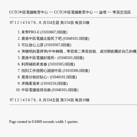
CCTC中區電腦教育中心
>>
CCTC中區電腦教育中心
>>
論壇
>>
學員交流區
9
7
1
2
3
4
5
6
7
8
...
8
:
共334主題 第3/34頁 每頁10條
來學PRO-E
(J1010607,0回復)
鹿港中區電腦太親民了吧
(f1040101,0回復)
可以放心上課
(J1010507,0回復)
🎏聰明的選擇🎏(中年轉職，學習第二專長技能、成功開創屬於自己的機車行
鹿港中區電腦好親民~
(f1040101,0回復)
利用補助來進修
(J1010505,0回復)
找到工作很開心謝謝中區
(J1010306,0回復)
鹿港分校好貼心~
(f1040101,0回復)
求職看過來
(J1010216,0回復)
中區電腦值得信賴
(f1040101,0回復)
9
7
1
2
3
4
5
6
7
8
...
8
:
共334主題 第3/34頁 每頁10條
Page created in 0.0469 seconds width 1 queries.