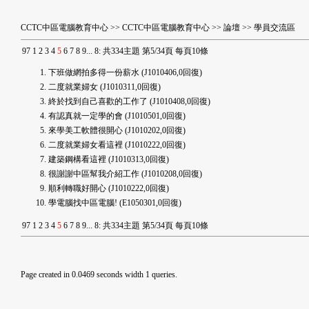
CCTC中區電腦教育中心
>>
CCTC中區電腦教育中心
>>
論壇
>>
學員交流區
9
7
1
2
3
4
5
6
7
8
9
...
8
:
共334主題 第5/34頁 每頁10條
下班做網拍多得一份薪水
(J1010406,0回復)
二度就業婦女
(J1010311,0回復)
終於找到自己喜歡的工作了
(J1010408,0回復)
有認真就一定學的會
(J1010501,0回復)
來學美工軟體很開心
(J1010202,0回復)
二度就業婦女看這裡
(J1010222,0回復)
建築鋼構看這裡
(J1010313,0回復)
很謝謝中區幫我介紹工作
(J1010208,0回復)
順利轉職好開心
(J1010222,0回復)
學電腦找中區電腦!
(E1050301,0回復)
9
7
1
2
3
4
5
6
7
8
9
...
8
:
共334主題 第5/34頁 每頁10條
Page created in 0.0469 seconds width 1 queries.