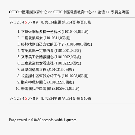
CCTC中區電腦教育中心
>>
CCTC中區電腦教育中心
>>
論壇
>>
學員交流區
9
7
1
2
3
4
5
6
7
8
9
...
8
:
共334主題 第5/34頁 每頁10條
下班做網拍多得一份薪水
(J1010406,0回復)
二度就業婦女
(J1010311,0回復)
終於找到自己喜歡的工作了
(J1010408,0回復)
有認真就一定學的會
(J1010501,0回復)
來學美工軟體很開心
(J1010202,0回復)
二度就業婦女看這裡
(J1010222,0回復)
建築鋼構看這裡
(J1010313,0回復)
很謝謝中區幫我介紹工作
(J1010208,0回復)
順利轉職好開心
(J1010222,0回復)
學電腦找中區電腦!
(E1050301,0回復)
9
7
1
2
3
4
5
6
7
8
9
...
8
:
共334主題 第5/34頁 每頁10條
Page created in 0.0469 seconds width 1 queries.