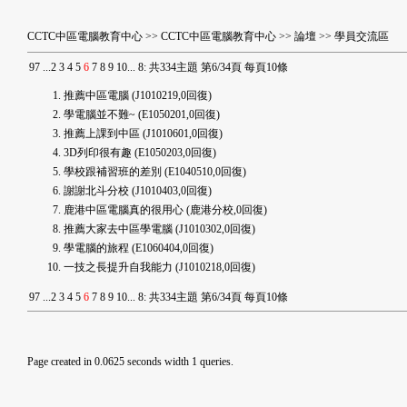
CCTC中區電腦教育中心
>>
CCTC中區電腦教育中心
>>
論壇
>>
學員交流區
9
7
...
2
3
4
5
6
7
8
9
10
...
8
:
共334主題 第6/34頁 每頁10條
推薦中區電腦
(J1010219,0回復)
學電腦並不難~
(E1050201,0回復)
推薦上課到中區
(J1010601,0回復)
3D列印很有趣
(E1050203,0回復)
學校跟補習班的差別
(E1040510,0回復)
謝謝北斗分校
(J1010403,0回復)
鹿港中區電腦真的很用心
(鹿港分校,0回復)
推薦大家去中區學電腦
(J1010302,0回復)
學電腦的旅程
(E1060404,0回復)
一技之長提升自我能力
(J1010218,0回復)
9
7
...
2
3
4
5
6
7
8
9
10
...
8
:
共334主題 第6/34頁 每頁10條
Page created in 0.0625 seconds width 1 queries.