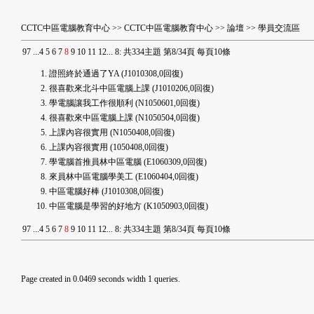
CCTC中區電腦教育中心
>>
CCTC中區電腦教育中心
>>
論壇
>>
學員交流區
9
7
...
4
5
6
7
8
9
10
11
12
...
8
:
共334主題 第8/34頁 每頁10條
證照終於通過了YA
(J1010308,0回復)
很喜歡來北斗中區電腦上課
(J1010206,0回復)
學電腦讓我工作很順利
(N1050601,0回復)
很喜歡來中區電腦上課
(N1050504,0回復)
上課內容很實用
(N1050408,0回復)
上課內容很實用
(1050408,0回復)
學電腦首推員林中區電腦
(E1060309,0回復)
來員林中區電腦學美工
(E1060404,0回復)
中區電腦好棒
(J1010308,0回復)
中區電腦是學習的好地方
(K1050903,0回復)
9
7
...
4
5
6
7
8
9
10
11
12
...
8
:
共334主題 第8/34頁 每頁10條
Page created in 0.0469 seconds width 1 queries.