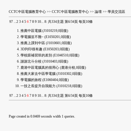
CCTC中區電腦教育中心
>>
CCTC中區電腦教育中心
>>
論壇
>>
學員交流區
9
7
...
2
3
4
5
6
7
8
9
10
...
8
:
共334主題 第6/34頁 每頁10條
推薦中區電腦
(J1010219,0回復)
學電腦並不難~
(E1050201,0回復)
推薦上課到中區
(J1010601,0回復)
3D列印很有趣
(E1050203,0回復)
學校跟補習班的差別
(E1040510,0回復)
謝謝北斗分校
(J1010403,0回復)
鹿港中區電腦真的很用心
(鹿港分校,0回復)
推薦大家去中區學電腦
(J1010302,0回復)
學電腦的旅程
(E1060404,0回復)
一技之長提升自我能力
(J1010218,0回復)
9
7
...
2
3
4
5
6
7
8
9
10
...
8
:
共334主題 第6/34頁 每頁10條
Page created in 0.0469 seconds width 1 queries.