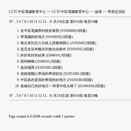
CCTC中區電腦教育中心
>>
CCTC中區電腦教育中心
>>
論壇
>>
學員交流區
9
7
...
5
6
7
8
9
10
11
12
13
...
8
:
共334主題 第9/34頁 每頁10條
在中區電腦學到很多東西
(N1050606,0回復)
學電腦的好地方
(N1050502,0回復)
每次來到北斗分校上課都很開心
(J1010405,0回復)
從完全沒有概念到會自由操作
(N1050502,0回復)
終於有好的結果
(f1040101,0回復)
順利轉職
(f1040101,0回復)
提供補課
(N1051001,0回復)
老師很關心學員的學習狀況
(N1051001,0回復)
中區真的是我的學習的好地方
(J1010106,0回復)
進修自己的好地方~~和美中區太棒了
(K1060104,0回復)
9
7
...
5
6
7
8
9
10
11
12
13
...
8
:
共334主題 第9/34頁 每頁10條
Page created in 0.0508 seconds width 1 queries.