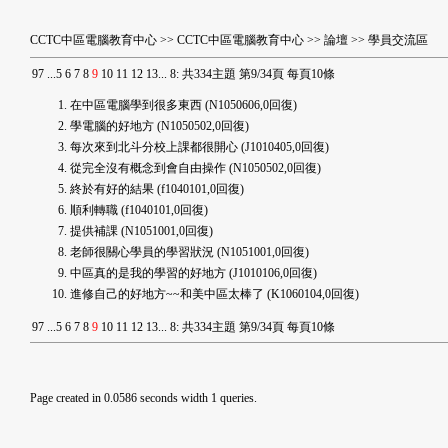
CCTC中區電腦教育中心
>>
CCTC中區電腦教育中心
>>
論壇
>>
學員交流區
9
7
...
5
6
7
8
9
10
11
12
13
...
8
:
共334主題 第9/34頁 每頁10條
在中區電腦學到很多東西
(N1050606,0回復)
學電腦的好地方
(N1050502,0回復)
每次來到北斗分校上課都很開心
(J1010405,0回復)
從完全沒有概念到會自由操作
(N1050502,0回復)
終於有好的結果
(f1040101,0回復)
順利轉職
(f1040101,0回復)
提供補課
(N1051001,0回復)
老師很關心學員的學習狀況
(N1051001,0回復)
中區真的是我的學習的好地方
(J1010106,0回復)
進修自己的好地方~~和美中區太棒了
(K1060104,0回復)
9
7
...
5
6
7
8
9
10
11
12
13
...
8
:
共334主題 第9/34頁 每頁10條
Page created in 0.0586 seconds width 1 queries.