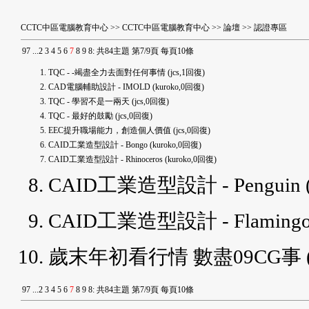
CCTC中區電腦教育中心
>>
CCTC中區電腦教育中心
>>
論壇
>>
認證專區
9
7
...
2
3
4
5
6
7
8
9
8
:
共84主題 第7/9頁 每頁10條
TQC - -竭盡全力去面對任何事情
(jcs,1回復)
CAD電腦輔助設計 - IMOLD
(kuroko,0回復)
TQC - 學習不是一兩天
(jcs,0回復)
TQC - 最好的鼓勵
(jcs,0回復)
EEC提升職場能力，創造個人價值
(jcs,0回復)
CAID工業造型設計 - Bongo
(kuroko,0回復)
CAID工業造型設計 - Rhinoceros
(kuroko,0回復)
CAID工業造型設計 - Penguin
CAID工業造型設計 - Flaming
歲末年初看行情 數盡09CG事
9
7
...
2
3
4
5
6
7
8
9
8
:
共84主題 第7/9頁 每頁10條