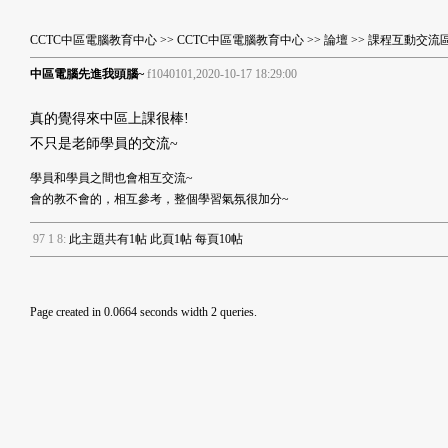
CCTC中區電腦教育中心
>>
CCTC中區電腦教育中心
>>
論壇
>>
課程互動交流
中區電腦先進我頭腦~
f1040101,2020-10-17 18:29:00
真的覺得來中區上課很棒!
不只是老師學員的交流~
學員和學員之間也會相互交流~
會的教不會的，相互參考，整個學習氣氛很加分~
9
7
1
8
:
此主題共有1帖 此頁1帖 每頁10帖
Page created in 0.0664 seconds width 2 queries.