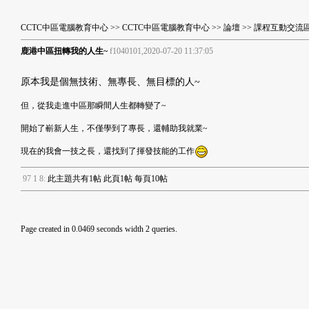
CCTC中區電腦教育中心
>>
CCTC中區電腦教育中心
>>
論壇
>>
課程互動交流
鹿港中區扭轉我的人生~
f1040101,2020-07-20 11:37:05
原本我是個無技術、無專長、無目標的人~
但，從我走進中區那瞬間人生都轉變了~
開始了嶄新人生，不僅學到了專長，還輔助我就業~
現在的我會一技之長，還找到了揮發技能的工作
9
7
1
8
:
此主題共有1帖 此頁1帖 每頁10帖
Page created in 0.0469 seconds width 2 queries.