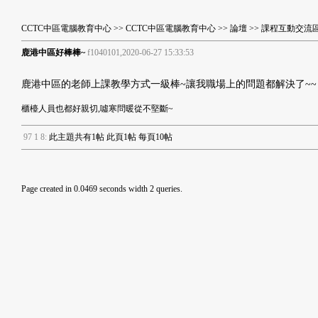
CCTC中區電腦教育中心
>>
CCTC中區電腦教育中心
>>
論壇
>>
課程互動交流
鹿港中區好棒棒~
f1040101,2020-06-27 15:33:53
鹿港中區的老師上課教學方式一級棒~讓我職場上的問題都解決了~~
櫃檯人員也都好親切,噓寒問暖從不堅斷~
9
7
1
8
:
此主題共有1帖 此頁1帖 每頁10帖
Page created in 0.0469 seconds width 2 queries.