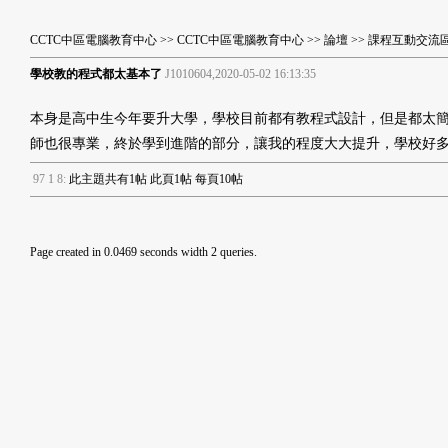
CCTC中區電腦教育中心
>>
CCTC中區電腦教育中心
>>
論壇
>>
課程互動交流
學校教的程式都太基本了
J1010604,2020-05-02 16:13:35
本身是高中生今年要升大學，學校目前都有教程式設計，但是都太簡
師也很專業，終於學到進階的部分，讓我的程度大大提升，學校好
9
7
1
8
:
此主題共有1帖 此頁1帖 每頁10帖
Page created in 0.0469 seconds width 2 queries.