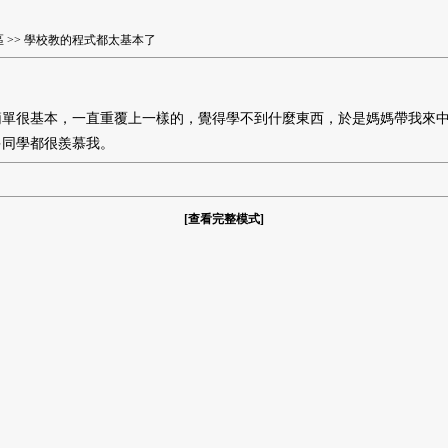
區
>> 學校教的程式都太基本了
單很基本，一直重覆上一樣的，覺得學不到什麼東西，於是媽媽帶我來中區
多同學都很羨慕我。
[
查看完整模式
]