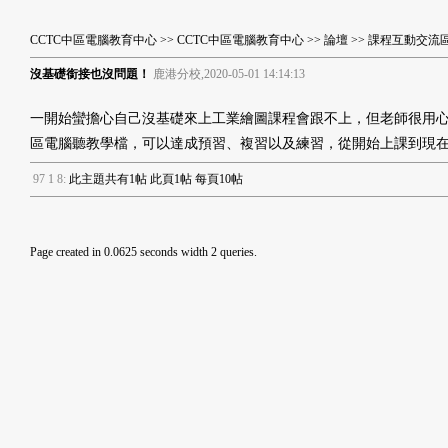
CCTC中區電腦教育中心
>>
CCTC中區電腦教育中心
>>
論壇
>>
課程互動交流
沒基礎銜接也沒問題！
鹿港分校,2020-05-01 14:14:13
一開始蠻擔心自己沒基礎來上工業繪圖課程會跟不上，但老師很用
區電腦聽教學檔，可以達成預習、複習以及練習，從開始上課到現
9
7
1
8
:
此主題共有1帖 此頁1帖 每頁10帖
Page created in 0.0625 seconds width 2 queries.