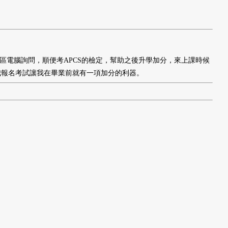
區電腦詢問，順便考APCS的檢定，幫助之後升學加分，來上課時候
我報名考試讓我在畢業前就有一項加分的利器。