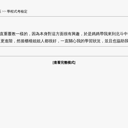
區
>> 學程式考檢定
一直重覆教一樣的，因為本身對這方面很有興趣，於是媽媽帶我來到北斗中
且更進階，然後櫃檯姐姐人都很好，一直關心我的學習狀況，並且也協助
[
查看完整模式
]