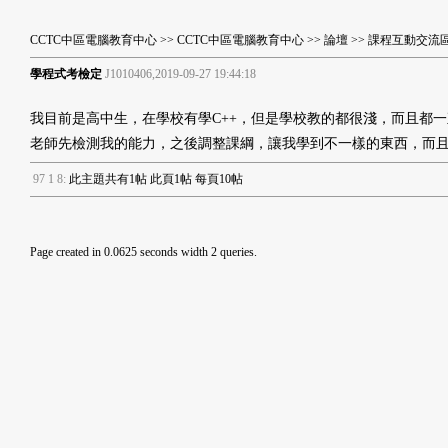
CCTC中區電腦教育中心
>>
CCTC中區電腦教育中心
>>
論壇
>>
課程互動交流
學程式考檢定
J1010406,2019-09-27 19:44:18
我目前是高中生，在學校有學C++，但是學校教的都很淺，而且都
老師先檢測我的能力，之後調整課綱，讓我學到不一樣的東西，而
9
7
1
8
:
此主題共有1帖 此頁1帖 每頁10帖
Page created in 0.0625 seconds width 2 queries.