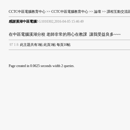
CCTC中區電腦教育中心
>>
CCTC中區電腦教育中心
>>
論壇
>>
課程互動交流
感謝溪湖中區電腦!
G1010302,2016-04-05 15:46:49
在中區電腦溪湖分校 老師非常的用心在教課 讓我受益良多~~~
9
7
1
8
:
此主題共有1帖 此頁1帖 每頁10帖
Page created in 0.0625 seconds width 2 queries.