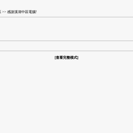
區
>> 感謝溪湖中區電腦!
[
查看完整模式
]