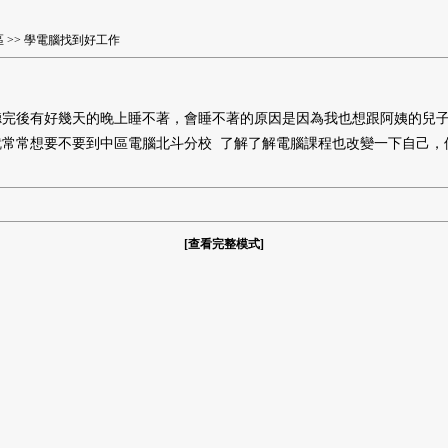
區
>> 學電腦找到好工作
聽完後有好幾天的晚上睡不著，會睡不著的原因是因為我也想跟阿姨的兒
就常常想要不要到中區電腦北斗分校 了解了解電腦課程也改變一下自己，
[
查看完整模式
]