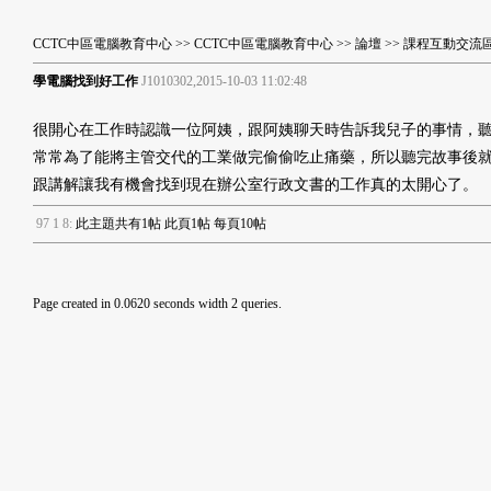
CCTC中區電腦教育中心
>>
CCTC中區電腦教育中心
>>
論壇
>>
課程互動交流
學電腦找到好工作
J1010302,2015-10-03 11:02:48
很開心在工作時認識一位阿姨，跟阿姨聊天時告訴我兒子的事情，
常常為了能將主管交代的工業做完偷偷吃止痛藥，所以聽完故事後
跟講解讓我有機會找到現在辦公室行政文書的工作真的太開心了。
9
7
1
8
:
此主題共有1帖 此頁1帖 每頁10帖
Page created in 0.0620 seconds width 2 queries.