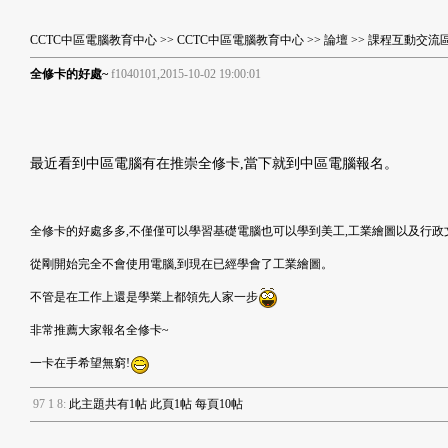
CCTC中區電腦教育中心
>>
CCTC中區電腦教育中心
>>
論壇
>>
課程互動交流
全修卡的好處~
f1040101,2015-10-02 19:00:01
最近看到中區電腦有在推崇全修卡,當下就到中區電腦報名。
全修卡的好處多多,不僅僅可以學習基礎電腦也可以學到美工,工業繪圖以及行政
從剛開始完全不會使用電腦,到現在已經學會了工業繪圖。
不管是在工作上還是學業上都領先人家一步
非常推薦大家報名全修卡~
一卡在手希望無窮!
9
7
1
8
:
此主題共有1帖 此頁1帖 每頁10帖