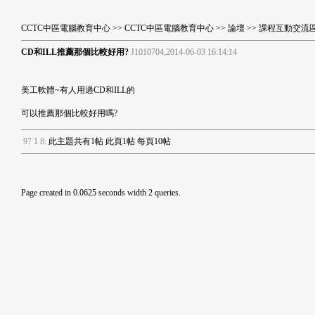
CCTC中區電腦教育中心
>>
CCTC中區電腦教育中心
>>
論壇
>>
課程互動交流
CD和ILL推薦那個比較好用?
J1010704,2014-06-03 16:14:14
美工軟體~有人用過CD和ILL的
可以推薦那個比較好用嗎?
9
7
1
8
:
此主題共有1帖 此頁1帖 每頁10帖
Page created in 0.0625 seconds width 2 queries.