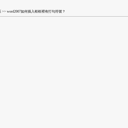
區
>> word2007如何插入框框裡有打勾符號？