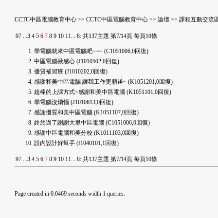
CCTC中區電腦教育中心
>>
CCTC中區電腦教育中心
>>
論壇
>>
課程互動交流
9
7
...
3
4
5
6
7
8
9
10
11
...
8
:
共137主題 第7/14頁 每頁10條
學電腦就來中區電腦吧~~~
(C1051006,0回復)
中區電腦揪感心
(J1010502,0回復)
優質補習班
(J1010202,0回復)
感謝和美中區電腦 讓我工作更順遂~
(K1051201,0回復)
超棒的上課方式~感謝和美中區電腦
(K1051101,0回復)
學電腦沒煩惱
(J1010613,0回復)
感謝優質和美中區電腦
(K1051107,0回復)
終於過了謝謝大里中區電腦
(C1051006,0回復)
感謝中區電腦和美分校
(K1011103,0回復)
設內設計好幫手
(f1040101,1回復)
9
7
...
3
4
5
6
7
8
9
10
11
...
8
:
共137主題 第7/14頁 每頁10條
Page created in 0.0469 seconds width 1 queries.